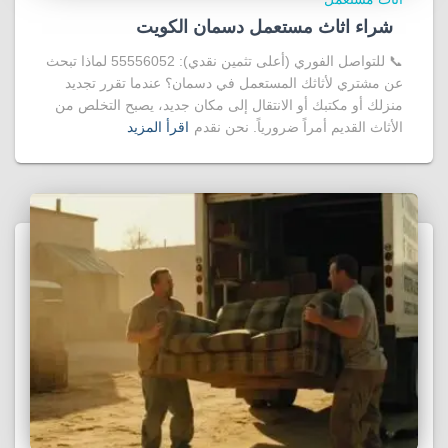
شراء اثاث مستعمل دسمان الكويت
📞 للتواصل الفوري (أعلى تثمين نقدي): 55556052 لماذا تبحث
عن مشتري لأثاثك المستعمل في دسمان؟ عندما تقرر تجديد
منزلك أو مكتبك أو الانتقال إلى مكان جديد، يصبح التخلص من
الأثاث القديم أمراً ضرورياً. نحن نقدم
اقرأ المزيد