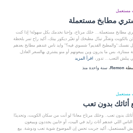
ث مستعمل
تري مطابخ مستعملة
ي مطابخ مستعملة… خلك مرتاح، وإحنا نخدمك بكل سهولة! إذا كنت
 بالكويت وتفكّر تبدّل مطبخك أو تغيّر ديكور بيتك، أكيد راح تمر بلحظة
 نفسك:“والمطبخ القديم؟ شسوي فيه؟” وايد ناس عندهم مطابخ بعدهم
ة ممتازة، بس ما يدرون وين يبيعونهم أو منو يشتري بهالسعر العادل.
 يبلش التعب… تدور،
اقرأ المزيد
سطة
Remon
،
سنة واحدة
منذ
ث مستعمل
ع أثاثك بدون تعب
أثاثك بدون تعب.. وخلك مرتاح معانا! لو أنت من سكان الكويت، وتحديدًا
لناس اللي عندهم أثاث زايد في البيت، أو حابين يجددون ويبيعون
ش المستعمل، أكيد جربت تحس إن الموضوع شوية تعب ودوشة. بيع