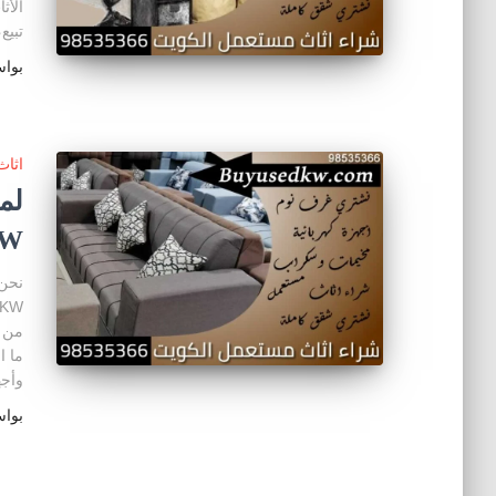
الأث
تبيع،
بوا
اثا
KW
من ا
وأجه
بوا