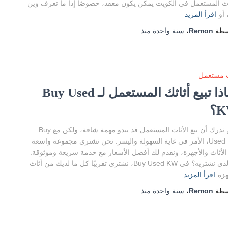
اث المستعمل في الكويت يمكن يكون معقد، خصوصًا إذا ما تعرف وين
 أو
اقرأ المزيد
سطة
Remon
،
سنة واحدة
منذ
ث مستعمل
لماذا تبيع أثاثك المستعمل لـ Buy Used
؟
نحن ندرك أن بيع الأثاث المستعمل قد يبدو مهمة شاقة، ولكن مع Buy
Used KW، الأمر في غاية السهولة واليسر. نحن نشتري مجموعة واسعة
لأثاث والأجهزة، ونقدم لك أفضل الأسعار مع خدمة سريعة وموثوقة.
ما الذي نشتريه؟ في Buy Used KW، نشتري تقريبًا كل ما لديك من أثاث
زة
اقرأ المزيد
سطة
Remon
،
سنة واحدة
منذ