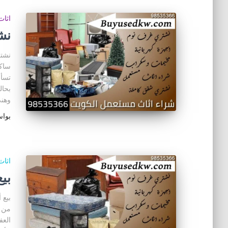
اثا
نش
نشتر
ساكن
تسأل
بحال
وهني
بوا
اثا
بي
بيع 
من ا
العف