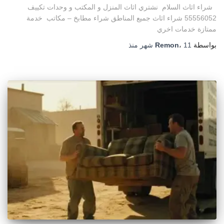
شراء اثاث السلام نشتري اثاث المنزل و المكتب و وحدات تكييف
55556052 شراء اثاث جميع المناطق شراء مطابخ – مكاتب خدمة
ممتازة خدمات اخري
بواسطة
11 شهر
،
Remon
منذ