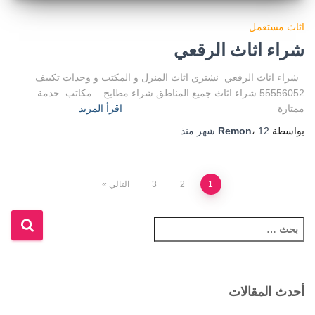
اثاث مستعمل
شراء اثاث الرقعي
شراء اثاث الرقعي نشتري اثاث المنزل و المكتب و وحدات تكييف
55556052 شراء اثاث جميع المناطق شراء مطابخ – مكاتب خدمة
ممتازة
اقرأ المزيد
بواسطة
12 شهر
،
Remon
منذ
تعدد
1
2
3
التالي
صفحات
ا
ل
المقالات
ب
ح
ث
أحدث المقالات
ع