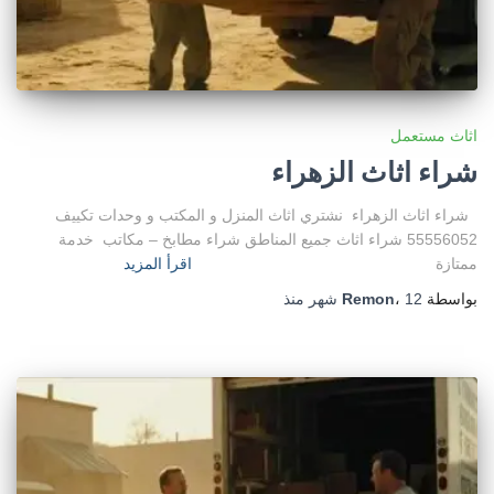
اثاث مستعمل
شراء اثاث الزهراء
شراء اثاث الزهراء نشتري اثاث المنزل و المكتب و وحدات تكييف
55556052 شراء اثاث جميع المناطق شراء مطابخ – مكاتب خدمة
ممتازة
اقرأ المزيد
بواسطة
12 شهر
،
Remon
منذ