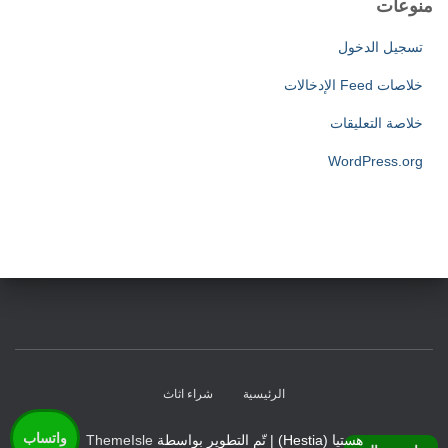
منوعات
تسجيل الدخول
خلاصات Feed الإدخالات
خلاصة التعليقات
WordPress.org
الرئيسية
شراء اثاث
واتساب
هستيا (Hestia) | تّم التطوير بواسطة
ThemeIsle