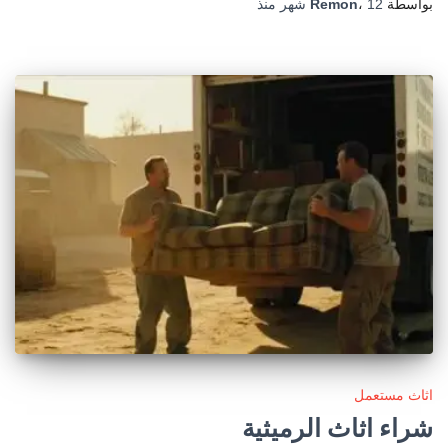
بواسطة
12 شهر
،
Remon
منذ
اثاث مستعمل
شراء اثاث الرميثية