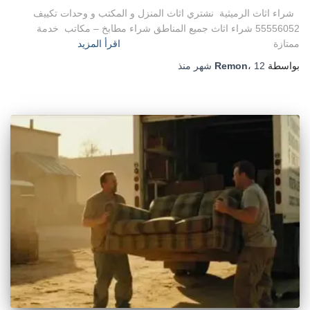
شراء اثاث الرميثية نشتري اثاث المنزل و المكتب و وحدات تكييف
55556052 شراء اثاث جميع المناطق شراء مطابخ – مكاتب خدمة
ممتازة
اقرأ المزيد
بواسطة
12 شهر
،
Remon
منذ