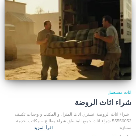
اثاث مستعمل
شراء اثاث الروضة
شراء اثاث الروضة نشتري اثاث المنزل و المكتب و وحدات تكييف
55556052 شراء اثاث جميع المناطق شراء مطابخ – مكاتب خدمة
ممتازة
اقرأ المزيد