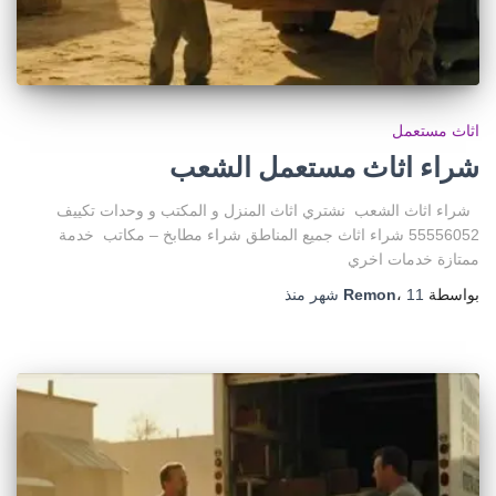
اثاث مستعمل
شراء اثاث مستعمل الشعب
شراء اثاث الشعب نشتري اثاث المنزل و المكتب و وحدات تكييف
55556052 شراء اثاث جميع المناطق شراء مطابخ – مكاتب خدمة
ممتازة خدمات اخري
بواسطة
11 شهر
،
Remon
منذ