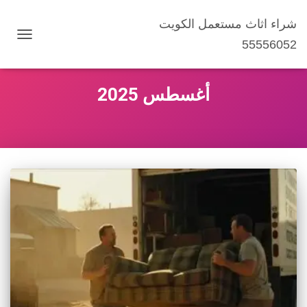
شراء اثاث مستعمل الكويت
55556052
تبديل
التنقل
أغسطس 2025