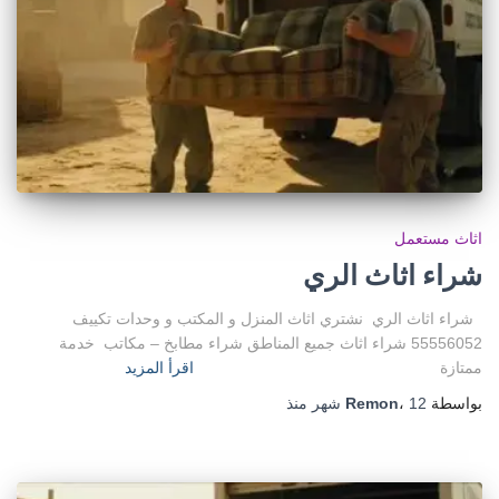
اثاث مستعمل
شراء اثاث الري
شراء اثاث الري نشتري اثاث المنزل و المكتب و وحدات تكييف
55556052 شراء اثاث جميع المناطق شراء مطابخ – مكاتب خدمة
ممتازة
اقرأ المزيد
بواسطة
12 شهر
،
Remon
منذ