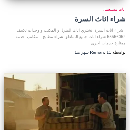
اثاث مستعمل
شراء اثاث السرة
شراء اثاث السرة نشتري اثاث المنزل و المكتب و وحدات تكييف
55556052 شراء اثاث جميع المناطق شراء مطابخ – مكاتب خدمة
ممتازة خدمات اخري
بواسطة
11 شهر
،
Remon
منذ