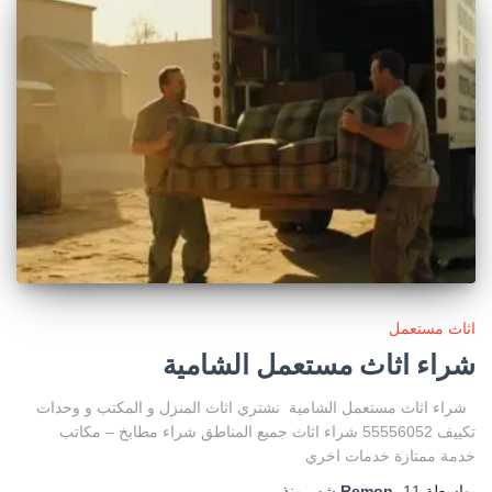
اثاث مستعمل
شراء اثاث مستعمل الشامية
شراء اثاث مستعمل الشامية نشتري اثاث المنزل و المكتب و وحدات
تكييف 55556052 شراء اثاث جميع المناطق شراء مطابخ – مكاتب
خدمة ممتازة خدمات اخري
بواسطة
11 شهر
،
Remon
منذ