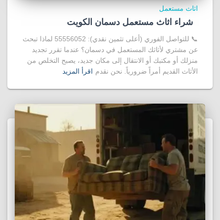
اثاث مستعمل
شراء اثاث مستعمل دسمان الكويت
📞 للتواصل الفوري (أعلى تثمين نقدي): 55556052 لماذا تبحث
عن مشتري لأثاثك المستعمل في دسمان؟ عندما تقرر تجديد
منزلك أو مكتبك أو الانتقال إلى مكان جديد، يصبح التخلص من
الأثاث القديم أمراً ضرورياً. نحن نقدم
اقرأ المزيد