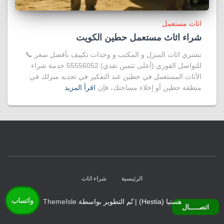
اثاث مستعمل
شراء اثاث مستعمل حطين الكويت
نشتري اثاث المنزل و المكتب و وحدات تكييف بأفضل سعر 📞
للتواصل الفوري (أعلى تثمين نقدي) 55556052 خدمة شراء
الأثاث المستعمل في حطين عند التفكير في تجديد منزلك في
منطقة حطين أو إخلاء مساحتك، فإن
اقرأ المزيد
الرئيسية
شراء اثاث
واتساب
هستيا (Hestia) | تّم التطوير بواسطة
ThemeIsle
اتصـــــال