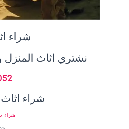
شراء اث
نشتري اثاث المنزل و
052
شراء اثاث 
شراء م
خدم