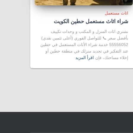
اثاث مستعمل
شراء اثاث مستعمل حطين الكويت
نشتري اثاث المنزل و المكتب و وحدات تكييف
بأفضل سعر 📞 للتواصل الفوري (أعلى تثمين نقدي)
55556052 خدمة شراء الأثاث المستعمل في حطين
عند التفكير في تجديد منزلك في منطقة حطين أو
إخلاء مساحتك، فإن
اقرأ المزيد