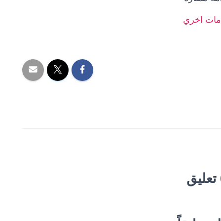
ات اخر
ي
ق