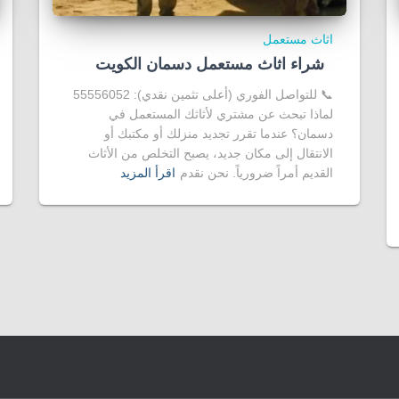
اثاث مستعمل
شراء اثاث مستعمل دسمان الكويت
📞 للتواصل الفوري (أعلى تثمين نقدي): 55556052
لماذا تبحث عن مشتري لأثاثك المستعمل في
دسمان؟ عندما تقرر تجديد منزلك أو مكتبك أو
الانتقال إلى مكان جديد، يصبح التخلص من الأثاث
القديم أمراً ضرورياً. نحن نقدم
اقرأ المزيد