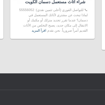
شراء اثاث مستعمل دسمان الكويت
📞 للتواصل الفوري (أعلى تثمين نقدي): 55556052
لماذا تبحث عن مشتري لأثاثك المستعمل في
دسمان؟ عندما تقرر تجديد منزلك أو مكتبك أو
الانتقال إلى مكان جديد، يصبح التخلص من الأثاث
القديم أمراً ضرورياً. نحن نقدم
اقرأ المزيد