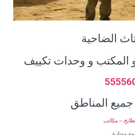
اث
الضاحية
 المكتب و وحدات تكييف
55556
جميع المناطق
طابخ – مكاتب
ة ممتازة