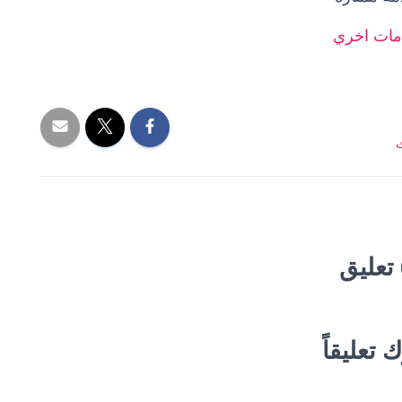
ات اخر
ي
ث
ق
 تعليقاً