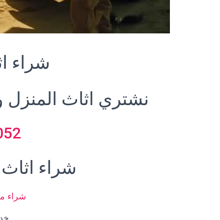
شراء اث
نشتري اثاث المنزل و
052
شراء اثاث 
شراء م
خدم