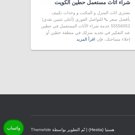
شراء اثاث مستعمل حطين الكويت
نشتري اثاث المنزل و المكتب و وحدات تكييف
بأفضل سعر 📞 للتواصل الفوري (أعلى تثمين نقدي)
55556052 خدمة شراء الأثاث المستعمل في حطين
عند التفكير في تجديد منزلك في منطقة حطين أو
إخلاء مساحتك، فإن
اقرأ المزيد
واتساب
هستيا (Hestia) | تّم التطوير بواسطة
ThemeIsle