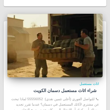
اثاث مستعمل
شراء اثاث مستعمل دسمان الكويت
📞 للتواصل الفوري (أعلى تثمين نقدي): 55556052 لماذا تبحث
عن مشتري لأثاثك المستعمل في دسمان؟ عندما تقرر تجديد
منزلك أو مكتبك أو الانتقال إلى مكان جديد، يصبح التخلص من