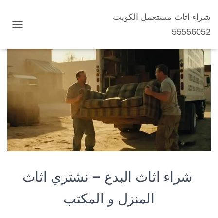
شراء اثاث مستعمل الكويت
شراء اثاث البدع
55556052
ت
ب
د
ي
ل
ا
ل
ت
ن
ق
ل
شراء اثاث
البدع
– نشتري اثاث
المنزل و المكتب