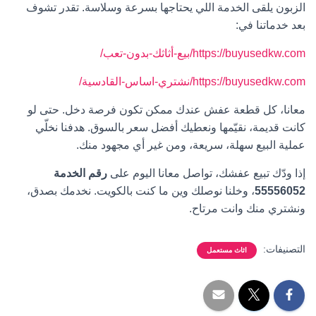
الزبون يلقى الخدمة اللي يحتاجها بسرعة وسلاسة. تقدر تشوف
بعد خدماتنا في:
https://buyusedkw.com/بيع-أثاثك-بدون-تعب/
https://buyusedkw.com/نشتري-اساس-القادسية/
معانا، كل قطعة عفش عندك ممكن تكون فرصة دخل. حتى لو
كانت قديمة، نقيّمها ونعطيك أفضل سعر بالسوق. هدفنا نخلّي
عملية البيع سهلة، سريعة، ومن غير أي مجهود منك.
إذا ودّك تبيع عفشك، تواصل معانا اليوم على
رقم الخدمة
55556052
، وخلنا نوصلك وين ما كنت بالكويت. نخدمك بصدق،
ونشتري منك وانت مرتاح.
التصنيفات:
اثاث مستعمل