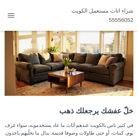
شراء اثاث مستعمل الكويت
خلّ عفشك يرجعلك ذهب
55556052
ت
ب
د
ي
ل
ا
ل
ت
ن
ق
ل
خلّ عفشك يرجعلك ذهب
في كثير ناس بالكويت عندهم أثاث ما عاد يستخدمونه، سواء غرف
نوم، كبتات، أو حتى طاولات وصوفا قديمة. بدال ما تخلّيهم ياخذون