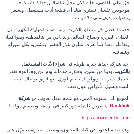
حيّز على الفاضي، خلك ذكي وخلّ عفشك يرجعلك ذهب! إحنا
موجودين علشان نشتري منك أي قطعة أثاث مستعمل، وبسعر
يرضيك ويكون على قدّ قيمته.
خدمتنا تغطي كل مناطق الكويت، ومن ضمنها
مبارك الكبير
، مثل
العدان، القرين، وصباح السالم. وايد ناس من هالمنطقة وثقوا فينا،
وتعاملوا معنا لأننا نعرف شلون نقدّر العفش ونشتريه بكل سهولة
وشفافية.
إحنا شركة عندها خبرة طويلة في
شراء الأثاث المستعمل
بالكويت
. بدينا من سنين، وطوّرنا خدماتنا يوم عن يوم. اليوم نقدر
نخدمك بسرعة، ونوفّر لك تقييم فوري، مع فريق يوصلك لباب
البيت ويشيل الأغراض بدون تعب.
الموقع اللي تشوفه الحين، هو نتيجة شغل تعاوني مع
شركة
Rasklink
. هالفريق كان له دور كبير في برمجة وتصميم موقعنا:
https://buyusedkw.com
وهم بعد ساعدونا في كتابة المحتوى، وتنظيمه بطريقة تسهّل على