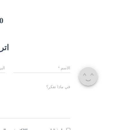
0 تعلي
اترك
الاسم
*
الب
في ماذا تفكر؟