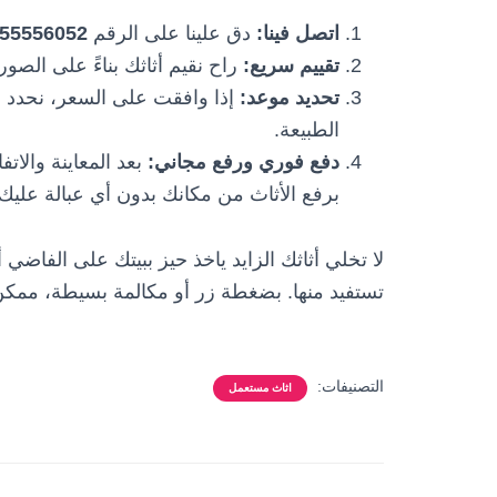
اتصل فينا:
دق علينا على الرقم
55556052
تقييم سريع:
راح نقيم أثاثك بناءً على الصو
تحديد موعد:
إذا وافقت على السعر، نحدد 
الطبيعة.
دفع فوري ورفع مجاني:
بعد المعاينة والات
برفع الأثاث من مكانك بدون أي عبالة عليك.
لا تخلي أثاثك الزايد ياخذ حيز ببيتك على الفاضي
تستفيد منها. بضغطة زر أو مكالمة بسيطة، ممك
التصنيفات:
اثاث مستعمل