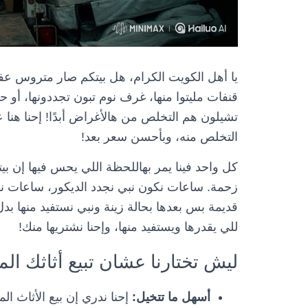
يا أهل الكويت الكرام، هل بيتكم صار متروس ع
قنفات مليتوا منها، غرف نوم تبون تجددونها، أو حت
تشيلون هم التخلص من هالأغراض أبدًا! إحنا هن
التخلص منه، وبأحسن سعر بعد!
كل واحد فينا يمر بهاللحظة اللي يحس فيها إن بي
زحمة. ساعات نكون نبي نجدد الديكور، ساعات نكو
قديمة بس بعدها بحالة زينة ونبي نستفيد منها بدل
للي يقدرها ويستفيد منها، وإحنا نشتريها منك!
ليش تختارنا عشان تبيع أثاثك ا
أسهل ما تتخيل:
إحنا ندري إن بيع الأثاث 