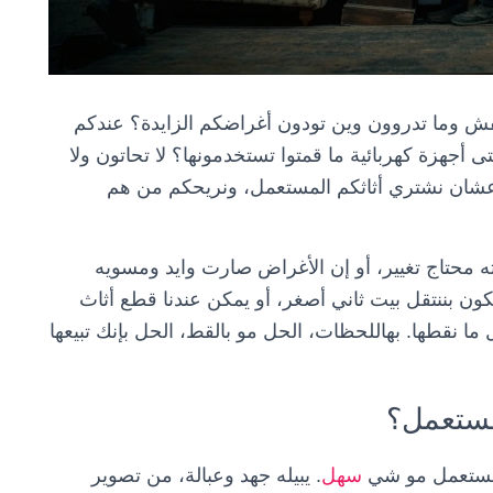
فش وما تدروون وين تودون أغراضكم الزايدة؟ عندكم
ى أجهزة كهربائية ما قمتوا تستخدمونها؟ لا تحاتون ولا
ا عشان نشتري أثاثكم المستعمل، ونريحكم من هم
ته محتاج تغيير، أو إن الأغراض صارت وايد ومسويه
ن بننتقل بيت ثاني أصغر، أو يمكن عندنا قطع أثاث
 ما نقطها. بهاللحظات، الحل مو بالقط، الحل بإنك تبيعها
لمستعمل؟
المستعمل مو شي
سهل
. يبيله جهد وعبالة، من تصوير