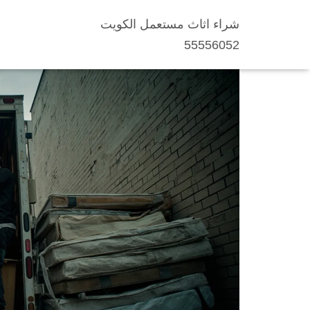
شراء اثاث مستعمل الكويت
بيع أثاثك المستعمل ا
55556052