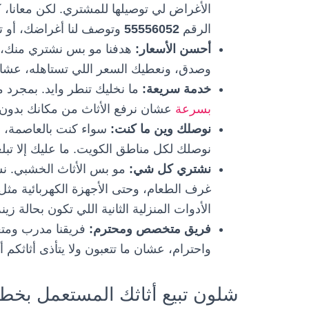
الأغراض لي توصيلها للمشتري. لكن معانا،
الرقم
55556052
وتوصف لنا أغراضك، أو تد
أحسن الأسعار:
هدفنا مو بس نشتري منك، ه
وصدق، ونعطيك السعر اللي تستاهله، عشان 
خدمة سريعة:
ما نخليك تنطر وايد. بمجرد م
بسرعة
عشان نرفع الأثاث من مكانك بدون أي
نوصلك وين ما كنت:
سواء كنت بالعاصمة، حول
نوصلك لكل مناطق الكويت. ما عليك إلا تبلغن
نشتري كل شي:
مو بس الأثاث الخشبي. نشت
غرف الطعام، وحتى الأجهزة الكهربائية مثل
الأدوات المنزلية الثانية اللي تكون بحالة زينة
فريق متخصص ومحترم:
فريقنا مدرب ومتع
واحترام، عشان ما تتعبون ولا يتأذى أثاثكم أ
شلون تبيع أثاثك المستعمل بخ