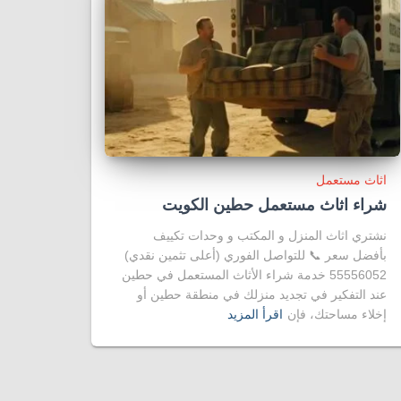
اثاث مستعمل
شراء اثاث مستعمل حطين الكويت
نشتري اثاث المنزل و المكتب و وحدات تكييف
بأفضل سعر 📞 للتواصل الفوري (أعلى تثمين نقدي)
55556052 خدمة شراء الأثاث المستعمل في حطين
عند التفكير في تجديد منزلك في منطقة حطين أو
إخلاء مساحتك، فإن
اقرأ المزيد