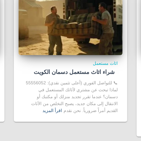
اثاث مستعمل
شراء اثاث مستعمل دسمان الكويت
📞 للتواصل الفوري (أعلى تثمين نقدي): 55556052
لماذا تبحث عن مشتري لأثاثك المستعمل في
دسمان؟ عندما تقرر تجديد منزلك أو مكتبك أو
الانتقال إلى مكان جديد، يصبح التخلص من الأثاث
القديم أمراً ضرورياً. نحن نقدم
اقرأ المزيد