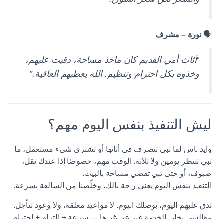
🗣
نورة – مشرف
“أثاث أمي القديم كان ماخذ مساحة، دقيت عليهم،
وخذوه بكل احترام وتنظيم. الله يعطيهم العافية.”
ليش التنفيذ بنفس اليوم مهم؟
وايد ناس لما تبي تتصرف في أثاثها أو تشتري شيء مستعمل، ما
تبي تنتظر يومين ولا ثلاثة. الوقت مهم، خصوصًا إذا عندك نقل،
ضيوف، أو حتى تبي تفضي مساحة بالبيت.
التنفيذ بنفس اليوم يعني راحة بالك، وخلّصنا من السالفة بسرعة.
تدق عليهم اليوم، يوصلك اليوم. لا مواعيد معلقة، ولا وعود تتأجل.
وهالشي يخلي الخدمة غير عن غيرها — سرعة + التزام + احترام