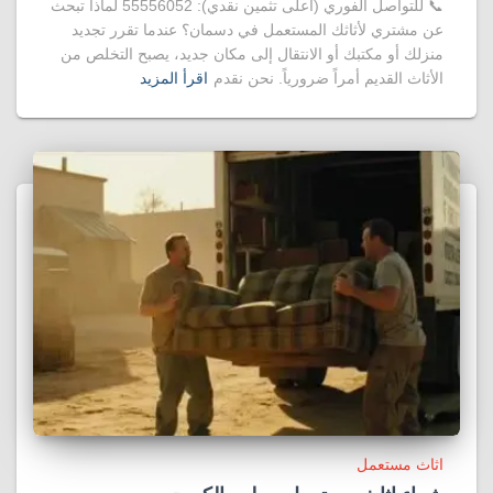
📞 للتواصل الفوري (أعلى تثمين نقدي): 55556052 لماذا تبحث
عن مشتري لأثاثك المستعمل في دسمان؟ عندما تقرر تجديد
منزلك أو مكتبك أو الانتقال إلى مكان جديد، يصبح التخلص من
الأثاث القديم أمراً ضرورياً. نحن نقدم
اقرأ المزيد
اثاث مستعمل