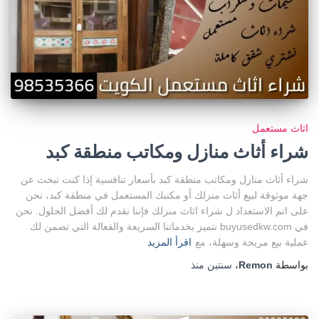
اثاث مستعمل
شراء أثاث منازل ومكاتب منطقة كبد
شراء أثاث منازل ومكاتب منطقة كبد بأسعار تنافسية إذا كنت تبحث عن
جهة موثوقة لبيع أثاث منزلك أو مكتبك المستعمل في منطقة كبد، نحن
على اتم الاستعداد ل شراء اثاث منزلك فإننا نقدم لك أفضل الحلول. نحن
في buyusedkw.com نتميز بخدماتنا السريعة والفعالة التي تضمن لك
عملية بيع مريحة وسهلة، مع
اقرأ المزيد
بواسطة
Remon
،
سنتين
منذ