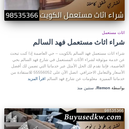
اثاث مستعمل
شراء اثاث مستعمل فهد السالم
شراء اثاث مستعمل فهد السالم بالكويت – حي العاصمة إذا كنت تبحث
عن خدمة موثوقة لشراء الأثاث المستعمل في شارع فهد السالم بحي
العاصمة، فإننا نقدم لك الحل الأمثل عبر خدماتنا التي تضمن لك أفضل
الأسعار والتعامل الاحترافي. اتصل الآن على 55556052 للاستفادة من
خدماتنا المميزة. معلومات عن شارع فهد السالم
اقرأ المزيد
بواسطة
Remon
،
سنتين
منذ