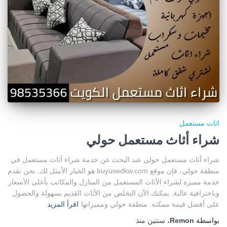
اثاث مستعمل
شراء أثاث مستعمل حولي
شراء أثاث مستعمل حولي عند البحث عن خدمة شراء أثاث مستعمل في
منطقة حولي، فإن موقع buyusedkw.com هو الخيار الأمثل لك. نحن نقدم
خدمة مميزة لشراء الأثاث المستعمل من المنازل والمكاتب بأعلى الأسعار
وباحترافية عالية. يمكنك الآن التخلص من الأثاث القديم بسهولة والحصول
على أفضل قيمة ممكنة. منطقة حولي ومميزاتها
اقرأ المزيد
بواسطة
Remon
،
سنتين
منذ