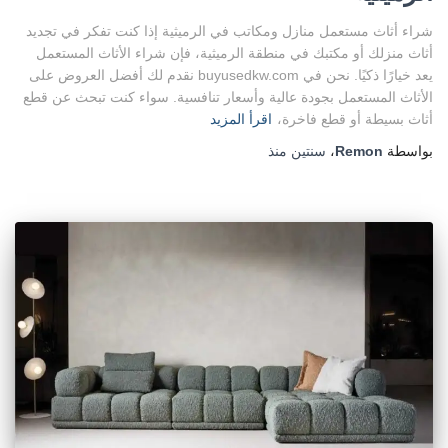
شراء أثاث مستعمل منازل ومكاتب في الرميثية إذا كنت تفكر في تجديد
أثاث منزلك أو مكتبك في منطقة الرميثية، فإن شراء الأثاث المستعمل
يعد خيارًا ذكيًا. نحن في buyusedkw.com نقدم لك أفضل العروض على
الأثاث المستعمل بجودة عالية وأسعار تنافسية. سواء كنت تبحث عن قطع
أثاث بسيطة أو قطع فاخرة،
اقرأ المزيد
بواسطة
Remon
،
سنتين
منذ