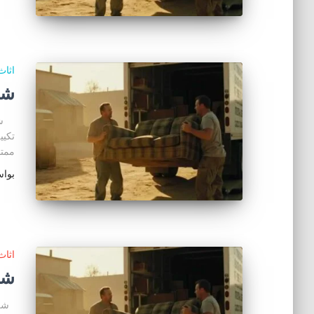
اثا
شر
شراء
ممت
بوا
اثا
شر
شراء