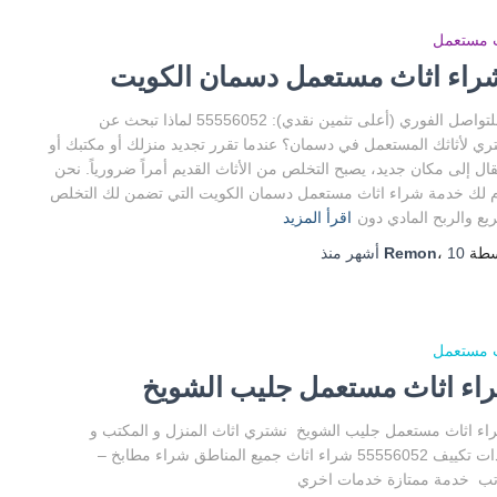
ث مستعمل
اء اثاث مستعمل دسمان الكويت
📞 للتواصل الفوري (أعلى تثمين نقدي): 55556052 لماذا تبحث عن
ي لأثاثك المستعمل في دسمان؟ عندما تقرر تجديد منزلك أو مكتبك أو
تقال إلى مكان جديد، يصبح التخلص من الأثاث القديم أمراً ضرورياً. نحن
 لك خدمة شراء اثاث مستعمل دسمان الكويت التي تضمن لك التخلص
يع والربح المادي دون
اقرأ المزيد
سطة
10 أشهر
،
Remon
منذ
ث مستعمل
اء اثاث مستعمل جليب الشويخ
 اثاث مستعمل جليب الشويخ نشتري اثاث المنزل و المكتب و
وحدات تكييف 55556052 شراء اثاث جميع المناطق شراء مطابخ –
تب خدمة ممتازة خدمات اخري