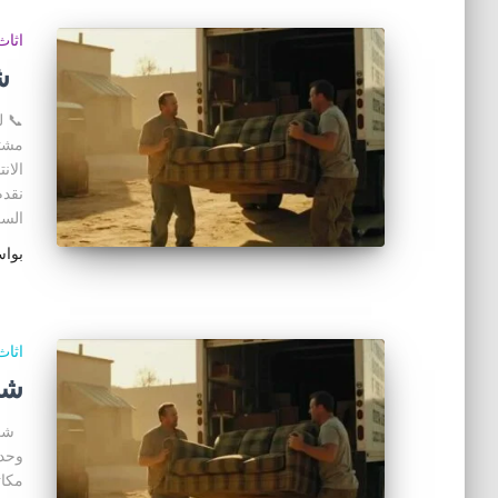
اثا
شر
مشتر
الان
نقدم
السر
بوا
اثا
شر
شراء
مكا