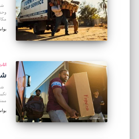
شراء
مكا
بوا
اثا
شر
شراء
ممت
بوا