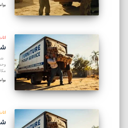
بوا
اثا
شر
شراء
مكا
بوا
اثا
شر