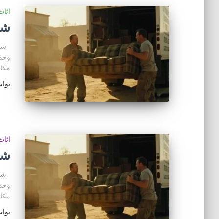
اثا
شر
شراء
مكا
بوا
اثا
شر
شراء
مكا
بوا