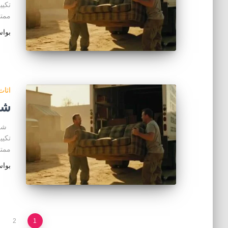
ممت
بوا
اثا
شر
شراء
ممت
بوا
تعدد
2
1