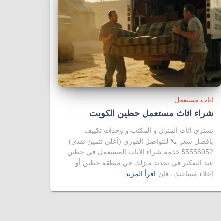
اثاث مستعمل
شراء اثاث مستعمل حطين الكويت
نشتري اثاث المنزل و المكتب و وحدات تكييف
بأفضل سعر 📞 للتواصل الفوري (أعلى تثمين نقدي)
55556052 خدمة شراء الأثاث المستعمل في حطين
عند التفكير في تجديد منزلك في منطقة حطين أو
إخلاء مساحتك، فإن
اقرأ المزيد