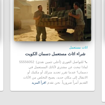
اثاث مستعمل
شراء اثاث مستعمل دسمان الكويت
📞 للتواصل الفوري (أعلى تثمين نقدي): 55556052
لماذا تبحث عن مشتري لأثاثك المستعمل في
دسمان؟ عندما تقرر تجديد منزلك أو مكتبك أو
الانتقال إلى مكان جديد، يصبح التخلص من الأثاث
القديم أمراً ضرورياً. نحن نقدم
اقرأ المزيد